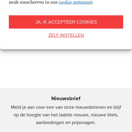
zoals omschreven in ons
cookie statement
.
JA, IK ACCEPTEER COOKIES
Zelfcompassie
Kristin
ZELF INSTELLEN
Paperback
21
,
99
Neff
Nieuwsbrief
Meld je aan voor een van onze nieuwsbrieven en blijf
op de hoogte van het laatste nieuws, nieuwe titels,
aanbiedingen en prijsvragen.